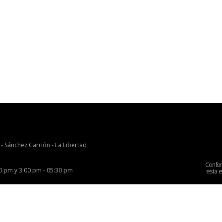
 - Sánchez Carrión - La Libertad
Confo
00 pm y 3:00 pm - 05:30 pm
esta 