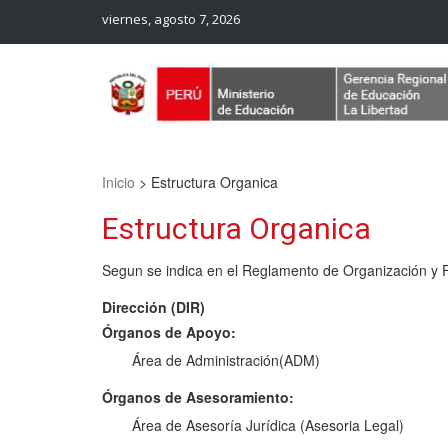
viernes, agosto 7, 2026
Web Oficial – UGEL Sanchez Carrion
UGEL SANCHEZ CARRION
Inicio
>
Estructura Organica
Estructura Organica
Segun se indica en el Reglamento de Organización y F
Dirección (DIR)
Órganos de Apoyo:
Área de Administración(ADM)
Órganos de Asesoramiento:
Área de Asesoría Jurídica (Asesoria Legal)