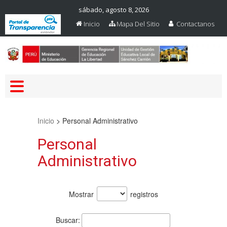
sábado, agosto 8, 2026
Inicio
Mapa Del Sitio
Contactanos
Web Oficial – UGEL Sanchez
UGEL SANCHEZ CARRION
Carrion
Inicio
>
Personal Administrativo
Personal
Administrativo
Mostrar
registros
Buscar: