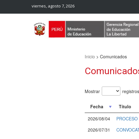
viernes, agosto 7, 2026
Web Oficial – UGEL Sanchez Carrion
UGEL SANCHEZ CARRION
Inicio
>
Comunicados
Comunicado
Mostrar
registro
Fecha
Título
2026/08/04
PROCESO 
2026/07/31
CONVOCAT