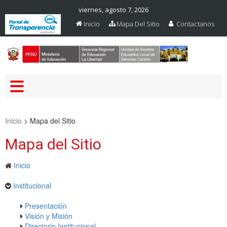
viernes, agosto 7, 2026
Inicio
Mapa Del Sitio
Contactanos
Web Oficial – UGEL Sanchez
UGEL SANCHEZ CARRION
Carrion
Inicio
>
Mapa del Sitio
Mapa del Sitio
Inicio
Institucional
Presentación
Visión y Misión
Directorio Institucional