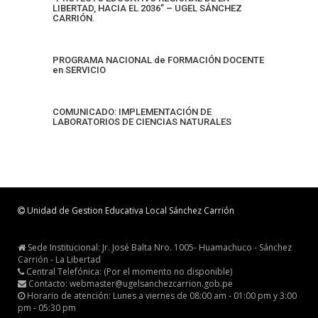
LIBERTAD, HACIA EL 2036” – UGEL SÁNCHEZ
CARRIÓN.
PROGRAMA NACIONAL de FORMACIÓN DOCENTE
en SERVICIO
COMUNICADO: IMPLEMENTACIÓN DE
LABORATORIOS DE CIENCIAS NATURALES
Unidad de Gestion Educativa Local Sánchez Carrión
Sede Institucional: Jr. José Balta Nro. 1005- Huamachuco - Sánchez
Carrión - La Libertad
Central Telefónica: (Por el momento no disponible)
Contacto: webmaster@ugelsanchezcarrion.gob.pe
Horario de atención: Lunes a viernes de 08:00 am - 01:00 pm y 3:00
pm - 05:30 pm