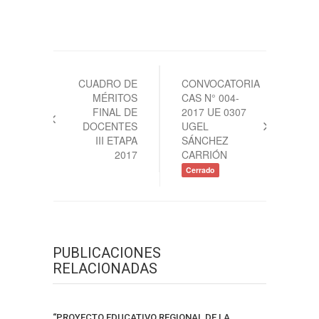
Navegación
de
CUADRO DE
CONVOCATORIA
MÉRITOS
CAS N° 004-
entradas
FINAL DE
2017 UE 0307
DOCENTES
UGEL
III ETAPA
SÁNCHEZ
2017
CARRIÓN
Cerrado
PUBLICACIONES
RELACIONADAS
“PROYECTO EDUCATIVO REGIONAL DE LA