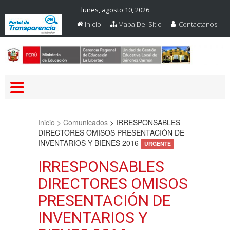
lunes, agosto 10, 2026
Inicio
Mapa Del Sitio
Contactanos
Web Oficial – UGEL Sanchez
UGEL SANCHEZ CARRION
Carrion
Inicio
>
Comunicados
>
IRRESPONSABLES
DIRECTORES OMISOS PRESENTACIÓN DE
INVENTARIOS Y BIENES 2016
URGENTE
IRRESPONSABLES
DIRECTORES OMISOS
PRESENTACIÓN DE
INVENTARIOS Y