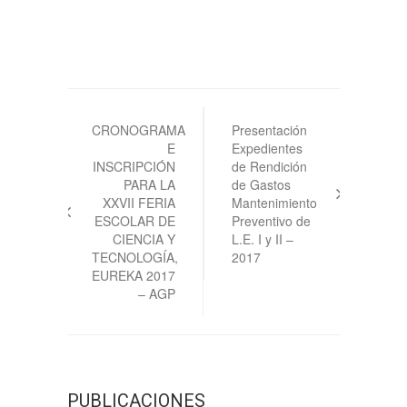
Navegación
de
CRONOGRAMA
Presentación
E
Expedientes
entradas
INSCRIPCIÓN
de Rendición
PARA LA
de Gastos
XXVII FERIA
Mantenimiento
ESCOLAR DE
Preventivo de
CIENCIA Y
L.E. I y II –
TECNOLOGÍA,
2017
EUREKA 2017
– AGP
PUBLICACIONES