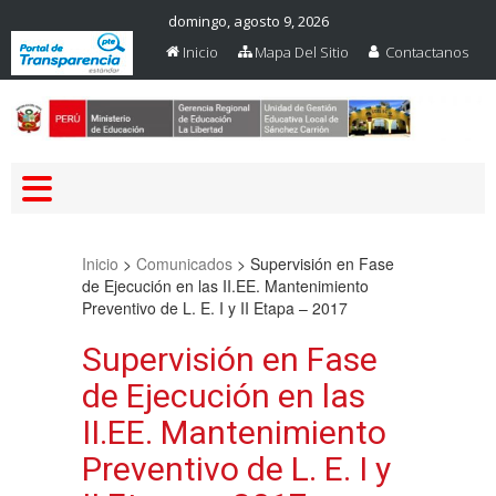
domingo, agosto 9, 2026
Inicio
Mapa Del Sitio
Contactanos
Web Oficial – UGEL Sanchez
UGEL SANCHEZ CARRION
Carrion
Inicio
>
Comunicados
>
Supervisión en Fase
de Ejecución en las II.EE. Mantenimiento
Preventivo de L. E. I y II Etapa – 2017
Supervisión en Fase
de Ejecución en las
II.EE. Mantenimiento
Preventivo de L. E. I y