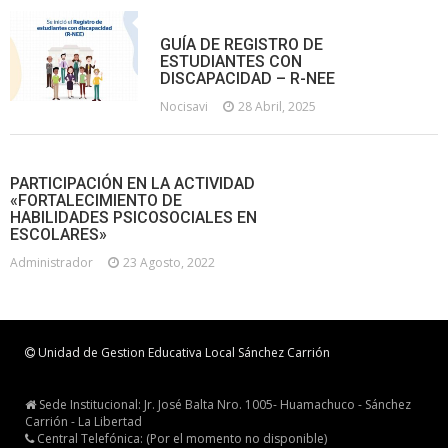
GUÍA DE REGISTRO DE
ESTUDIANTES CON
DISCAPACIDAD – R-NEE
Nocisavi
28 Abril, 2025
PARTICIPACIÓN EN LA ACTIVIDAD
«FORTALECIMIENTO DE
HABILIDADES PSICOSOCIALES EN
ESCOLARES»
Administrador
23 Agosto, 2022
Unidad de Gestion Educativa Local Sánchez Carrión
Sede Institucional: Jr. José Balta Nro. 1005- Huamachuco - Sánchez
Carrión - La Libertad
Central Telefónica: (Por el momento no disponible)