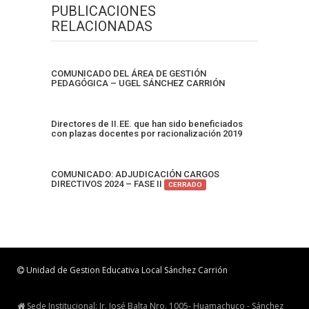
PUBLICACIONES
RELACIONADAS
COMUNICADO DEL ÁREA DE GESTIÓN
PEDAGÓGICA – UGEL SÁNCHEZ CARRIÓN
Directores de II.EE. que han sido beneficiados
con plazas docentes por racionalización 2019
COMUNICADO: ADJUDICACIÓN CARGOS
DIRECTIVOS 2024 – FASE II
CERRADO
Unidad de Gestion Educativa Local Sánchez Carrión
Sede Institucional: Jr. José Balta Nro. 1005- Huamachuco - Sánchez