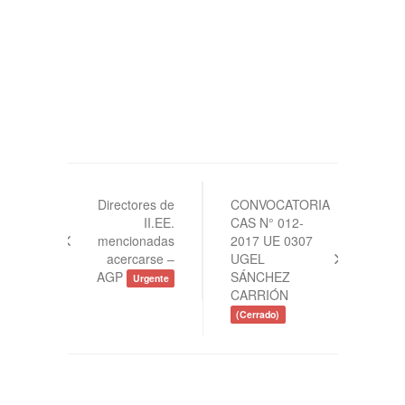
Navegación
de
Directores de
CONVOCATORIA
II.EE.
CAS N° 012-
entradas
mencionadas
2017 UE 0307
acercarse –
UGEL
AGP
SÁNCHEZ
Urgente
CARRIÓN
(Cerrado)