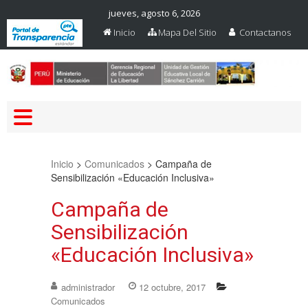
jueves, agosto 6, 2026
Inicio
Mapa Del Sitio
Contactanos
Web Oficial – UGEL Sanchez
UGEL SANCHEZ CARRION
Carrion
Inicio
>
Comunicados
>
Campaña de
Sensibilización «Educación Inclusiva»
Campaña de
Sensibilización
«Educación Inclusiva»
administrador
12 octubre, 2017
Comunicados