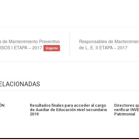
 de Mantenimiento Preventivo
Responsables de Mantenimien
MISOS I ETAPA – 2017
de L. E. II ETAPA – 2017
Urgente
RELACIONADAS
ÓN
Resultados finales para acceder al cargo
Directores q
de Auxiliar de Educación nivel secundaria
verificar IN
2019
Patrimonial