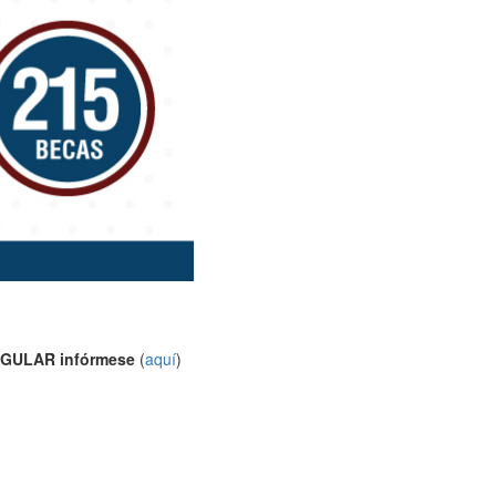
GULAR infórmese
(
aquí
)