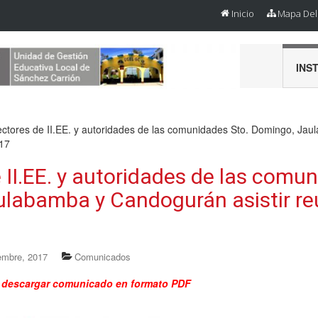
Inicio
Mapa Del 
INS
ectores de II.EE. y autoridades de las comunidades Sto. Domingo, J
017
 II.EE. y autoridades de las comu
labamba y Candogurán asistir re
embre, 2017
Comunicados
a descargar comunicado en formato PDF