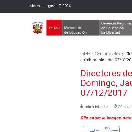
viernes, agosto 7, 2026
Web Oficial – UGEL Sanchez Carrion
UGEL SANCHEZ CARRION
Inicio
>
Comunicados
>
Dir
asistir reunión día 07/12/2
Directores de
Domingo, Jau
07/12/2017
administrador
29 novi
Clic sobre la imagen par