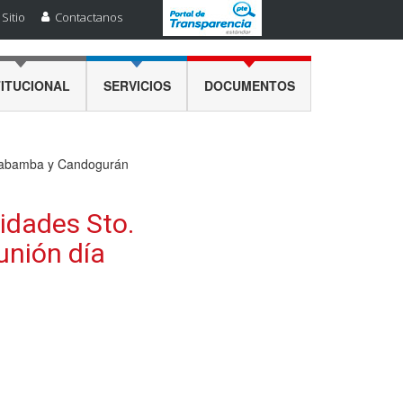
Sitio
Contactanos
TITUCIONAL
SERVICIOS
DOCUMENTOS
aulabamba y Candogurán
nidades Sto.
unión día