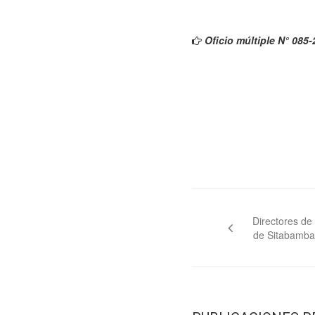
Oficio múltiple N° 08
Navegación
de
Directores de 
de Sitabamba 
entradas