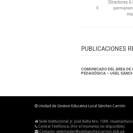
de
Directores I
permanenc
entradas
mat
PUBLICACIONES 
COMUNICADO DEL ÁREA DE 
PEDAGÓGICA – UGEL SÁNC
Unidad de Gestion Educativa Local Sánchez Carrión
Sede Institucional: Jr. José Balta Nro. 1005- Huamachuco
Central Telefónica: (Por el momento no disponible)
Contacto: webmaster@ugelsanchezcarrion.gob.pe