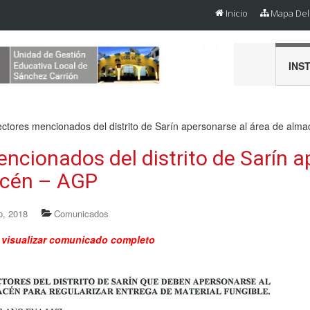
Inicio
Mapa Del 
INS
ectores mencionados del distrito de Sarín apersonarse al área de alm
encionados del distrito de Sarín a
acén – AGP
o, 2018
Comunicados
a visualizar comunicado completo