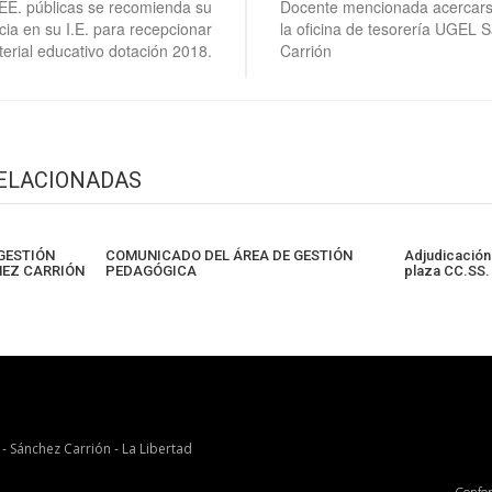
I.EE. públicas se recomienda su
Docente mencionada acerca
ia en su I.E. para recepcionar
la oficina de tesorería UGEL 
erial educativo dotación 2018.
Carrión
RELACIONADAS
GESTIÓN
COMUNICADO DEL ÁREA DE GESTIÓN
Adjudicación
HEZ CARRIÓN
PEDAGÓGICA
plaza CC.SS. 
 - Sánchez Carrión - La Libertad