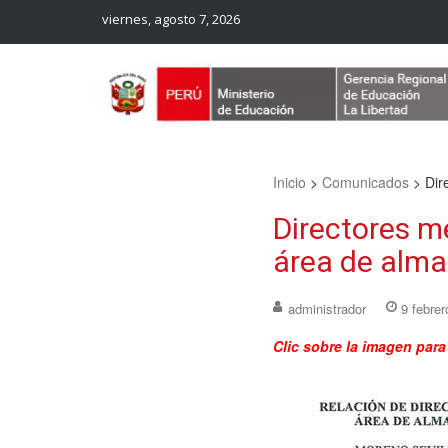
viernes, agosto 7, 2026
Web Oficial – UGEL Sanchez Carrion
UGEL SANCHEZ CARRION
Inicio
>
Comunicados
>
Dir
Directores m
área de alm
administrador
9 febrer
Clic sobre la imagen par