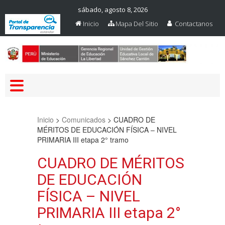
sábado, agosto 8, 2026
Inicio
Mapa Del Sitio
Contactanos
Web Oficial – UGEL Sanchez
UGEL SANCHEZ CARRION
Carrion
Inicio
>
Comunicados
>
CUADRO DE
MÉRITOS DE EDUCACIÓN FÍSICA – NIVEL
PRIMARIA III etapa 2° tramo
CUADRO DE MÉRITOS
DE EDUCACIÓN
FÍSICA – NIVEL
PRIMARIA III etapa 2°