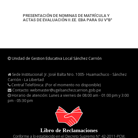
PRESENTACIÓN DE NOMINAS DE MATRÍCULA Y
ACTAS DE EVALUACIÓN II.EE. EBA PARA SU V°B°
Unidad de Gestion Educativa Local Sánchez Carrión
Sede Institucional: Jr. José Balta Nro. 1005- Huamachuco - Sánchez
Carrión - La Libertad
Central Telefónica: (Por el momento no disponible)
Contacto: webmaster@ugelsanchezcarrion.gob.pe
Horario de atención: Lunes a viernes de 08:00 am - 01:00 pm y 3:00
pm - 05:30 pm
Libro de Reclamaciones
Conforme a lo establecido en el Decreto Supremo N° 42-2011-PCM,