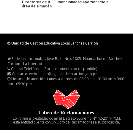
Directores de II.EE. mencionadas apersonarse al
área de almacén
Unidad de Gestion Educativa Local Sánchez Carrión
Sede Institucional: Jr. José Balta Nro. 1005- Huamachuco - Sánchez
Carrión - La Libertad
Central Telefónica: (Por el momento no disponible)
Contacto: webmaster@ugelsanchezcarrion.gob.pe
Horario de atención: Lunes a viernes de 08:00 am - 01:00 pm y 3:00
pm - 05:30 pm
Libro de Reclamaciones
Conforme a lo establecido en el Decreto Supremo N° 42-2011-PCM,
esta entidad cuenta con un Libro de Reclamaciones a su disposición.