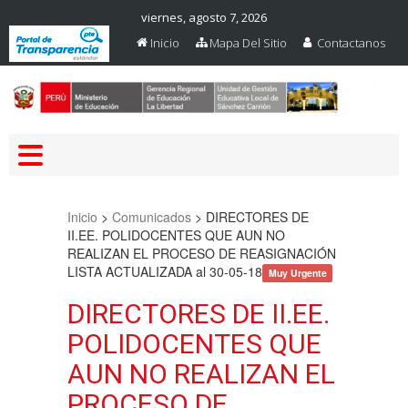
viernes, agosto 7, 2026
Inicio
Mapa Del Sitio
Contactanos
Web Oficial – UGEL Sanchez
UGEL SANCHEZ CARRION
Carrion
Inicio
>
Comunicados
>
DIRECTORES DE
II.EE. POLIDOCENTES QUE AUN NO
REALIZAN EL PROCESO DE REASIGNACIÓN
LISTA ACTUALIZADA al 30-05-18
Muy Urgente
DIRECTORES DE II.EE.
POLIDOCENTES QUE
AUN NO REALIZAN EL
PROCESO DE