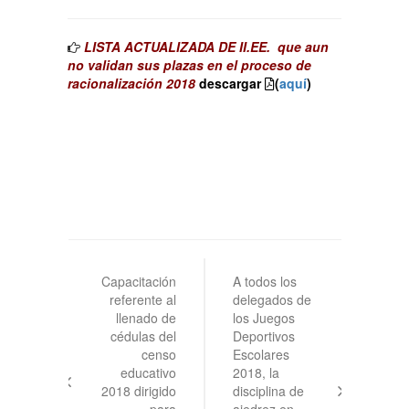
LISTA ACTUALIZADA DE II.EE. que aun
no validan sus plazas en el proceso de
racionalización 2018
descargar
(
aquí
)
Navegación
de
Capacitación
A todos los
referente al
delegados de
entradas
llenado de
los Juegos
cédulas del
Deportivos
censo
Escolares
educativo
2018, la
2018 dirigido
disciplina de