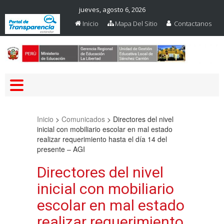
jueves, agosto 6, 2026
Inicio
Mapa Del Sitio
Contactanos
Web Oficial – UGEL Sanchez
UGEL SANCHEZ CARRION
Carrion
Inicio
>
Comunicados
>
Directores del nivel
inicial con mobiliario escolar en mal estado
realizar requerimiento hasta el día 14 del
presente – AGI
Directores del nivel
inicial con mobiliario
escolar en mal estado
realizar requerimiento