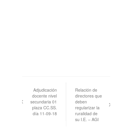
Navegación
de
Adjudicación
Relación de
docente nivel
directores que
entradas
secundaria 01
deben
plaza CC.SS.
regularizar la
día 11-09-18
ruralidad de
su I.E. – AGI