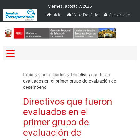
viernes, agosto 7, 2026
Inicio
Mapa Del Sitio
Contactanos
Web Oficial – UGEL Sanchez
UGEL SANCHEZ CARRION
Carrion
Inicio
>
Comunicados
>
Directivos que fueron
evaluados en el primer grupo de evaluación de
desempeño
Directivos que fueron
evaluados en el
primer grupo de
evaluación de