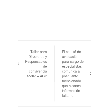
Navegación
de
Taller para
El comité de
Directores y
avaluación
entradas
Responsables
para cargo de
de
especialistas
convivencia
comunica al
Escolar – AGP
postulante
mencionado
que alcance
información
faltante