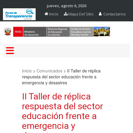
jueves, agosto 6, 2026
Inicio
Mapa Del Sitio
Contactanos
Web Oficial – UGEL Sanchez
UGEL SANCHEZ CARRION
Carrion
Inicio
>
Comunicados
>
II Taller de réplica
respuesta del sector educación frente a
emergencia y desastres
II Taller de réplica
respuesta del sector
educación frente a
emergencia y