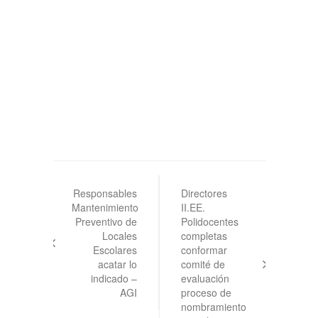
Navegación
de
Responsables
Directores
Mantenimiento
II.EE.
entradas
Preventivo de
Polidocentes
Locales
completas
Escolares
conformar
acatar lo
comité de
indicado –
evaluación
AGI
proceso de
nombramiento