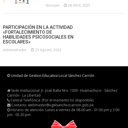
Nocisavi
28 Abril, 2025
PARTICIPACIÓN EN LA ACTIVIDAD
«FORTALECIMIENTO DE
HABILIDADES PSICOSOCIALES EN
ESCOLARES»
Administrador
23 Agosto, 2022
Unidad de Gestion Educativa Local Sánchez Carrión
Sede Institucional: Jr. José Balta Nro. 1005- Huamachuco - Sánchez
Carrión - La Libertad
Central Telefónica: (Por el momento no disponible)
Contacto: webmaster@ugelsanchezcarrion.gob.pe
Horario de atención: Lunes a viernes de 08:00 am - 01:00 pm y 3:00
pm - 05:30 pm