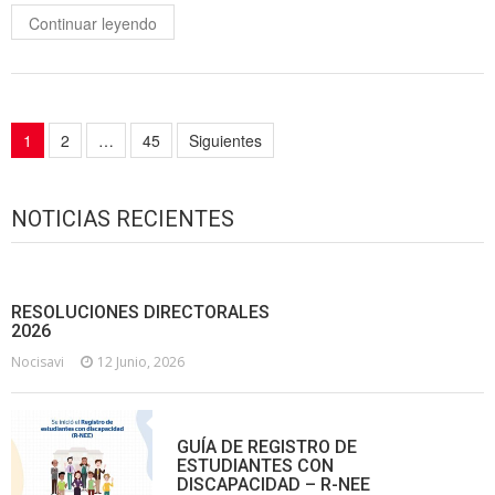
Continuar leyendo
Navegación
1
2
…
45
Siguientes
de
entradas
NOTICIAS RECIENTES
RESOLUCIONES DIRECTORALES
2026
Nocisavi
12 Junio, 2026
GUÍA DE REGISTRO DE
ESTUDIANTES CON
DISCAPACIDAD – R-NEE