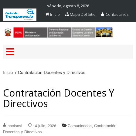
sábado, agosto 8, 2026
Inicio
Mapa Del Sitio
Contactanos
Web Oficial – UGEL Sanchez
UGEL SANCHEZ CARRION
Carrion
Inicio
>
Contratación Docentes y Directivos
Contratación Docentes Y
Directivos
,
nocisavi
14 julio, 2026
Comunicados
Contratación
Docentes y Directivos