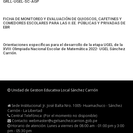
GRLL-UGEL-SC-AGP
FICHA DE MONITOREO Y EVALUACIÓN DE QUIOSCOS, CAFETINES Y
COMEDORES ESCOLARES PARA LAS II.EE. PÚBLICAS Y PRIVADAS DE
EBR
Orientaciones específicas para el desarrollo de la etapa UGEL de la
XVIII Olimpiada Nacional Escolar de Matemática 2022- UGEL Sánchez
Carrión.
Unidad de Gestion Educativa Local Sánchez Carrión
Sede Institucional: Jr. José Balta Nro. 1005- Huamachuco - Sánchez
Carrión - La Libertad
Central Telefónica: (Por el momento no disponible)
Contacto: webmaster@ugelsanchezcarrion.gob.pe
Horario de atención: Lunes a viernes de 08:00 am - 01:00 pm y 3:00
pm - 05:30 pm