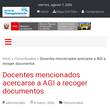
viernes, agosto 7, 2026
Inicio
Mapa Del Sitio
Contactanos
Web Oficial – UGEL Sanchez
UGEL SANCHEZ CARRION
Carrion
Inicio
>
Comunicados
>
Docentes mencionados acercarse a AGI a
recoger documentos
Docentes mencionados
acercarse a AGI a recoger
documentos
administrador
9 marzo, 2020
Comunicados