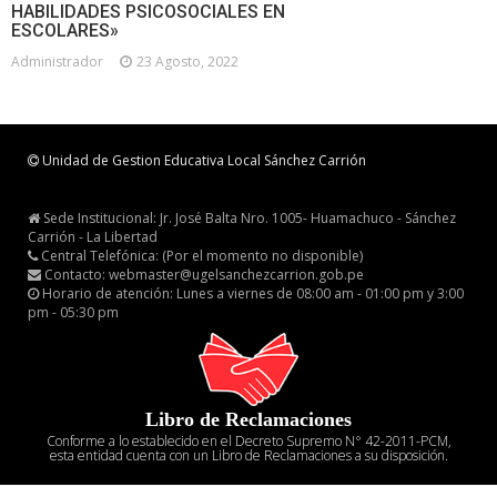
HABILIDADES PSICOSOCIALES EN
ESCOLARES»
Administrador
23 Agosto, 2022
Unidad de Gestion Educativa Local Sánchez Carrión
Sede Institucional: Jr. José Balta Nro. 1005- Huamachuco - Sánchez
Carrión - La Libertad
Central Telefónica: (Por el momento no disponible)
Contacto: webmaster@ugelsanchezcarrion.gob.pe
Horario de atención: Lunes a viernes de 08:00 am - 01:00 pm y 3:00
pm - 05:30 pm
Libro de Reclamaciones
Conforme a lo establecido en el Decreto Supremo N° 42-2011-PCM,
esta entidad cuenta con un Libro de Reclamaciones a su disposición.