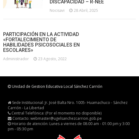
DISCAPACIDAD – R-NEE
Nocisavi
28 Abril, 2025
PARTICIPACIÓN EN LA ACTIVIDAD
«FORTALECIMIENTO DE
HABILIDADES PSICOSOCIALES EN
ESCOLARES»
Administrador
23 Agosto, 2022
Unidad de Gestion Educativa Local Sánchez Carrión
Sede Institucional: Jr. José Balta Nro. 1005- Huamachuco - Sánchez
Carrión - La Libertad
Central Telefónica: (Por el momento no disponible)
Contacto: webmaster@ugelsanchezcarrion.gob.pe
Horario de atención: Lunes a viernes de 08:00 am - 01:00 pm y 3:00
pm - 05:30 pm