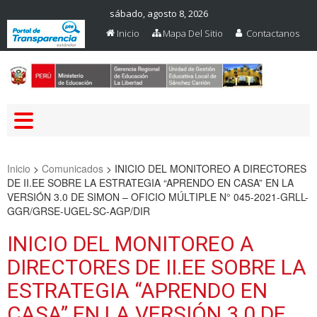
sábado, agosto 8, 2026
Inicio
Mapa Del Sitio
Contactanos
Web Oficial – UGEL Sanchez
UGEL SANCHEZ CARRION
Carrion
Inicio
>
Comunicados
>
INICIO DEL MONITOREO A DIRECTORES
DE II.EE SOBRE LA ESTRATEGIA “APRENDO EN CASA” EN LA
VERSIÓN 3.0 DE SIMON – OFICIO MÚLTIPLE N° 045-2021-GRLL-
GGR/GRSE-UGEL-SC-AGP/DIR
INICIO DEL MONITOREO A
DIRECTORES DE II.EE SOBRE LA
ESTRATEGIA “APRENDO EN
CASA” EN LA VERSIÓN 3.0 DE