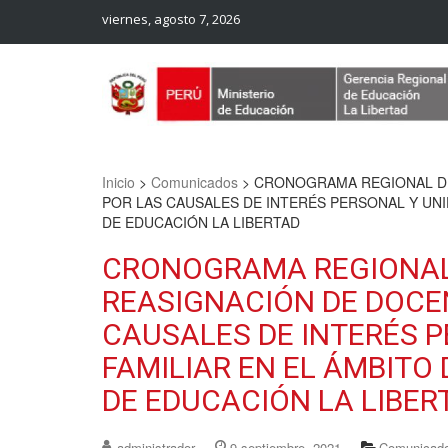
viernes, agosto 7, 2026
Web Oficial – UGEL Sanchez Carrion
UGEL SANCHEZ CARRION
Inicio
>
Comunicados
>
CRONOGRAMA REGIONAL DE
POR LAS CAUSALES DE INTERÉS PERSONAL Y UNI
DE EDUCACIÓN LA LIBERTAD
CRONOGRAMA REGIONAL
REASIGNACIÓN DE DOCE
CAUSALES DE INTERÉS 
FAMILIAR EN EL ÁMBITO
DE EDUCACIÓN LA LIBER
administrador
9 septiembre, 2021
Comunicad