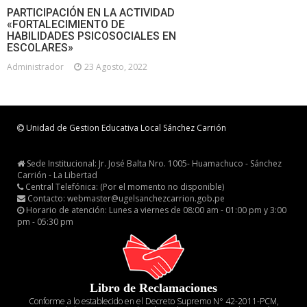
PARTICIPACIÓN EN LA ACTIVIDAD
«FORTALECIMIENTO DE
HABILIDADES PSICOSOCIALES EN
ESCOLARES»
Administrador
23 Agosto, 2022
Unidad de Gestion Educativa Local Sánchez Carrión
Sede Institucional: Jr. José Balta Nro. 1005- Huamachuco - Sánchez
Carrión - La Libertad
Central Telefónica: (Por el momento no disponible)
Contacto: webmaster@ugelsanchezcarrion.gob.pe
Horario de atención: Lunes a viernes de 08:00 am - 01:00 pm y 3:00
pm - 05:30 pm
Libro de Reclamaciones
Conforme a lo establecido en el Decreto Supremo N° 42-2011-PCM,