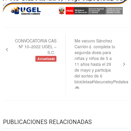
Navegación
de
CONVOCATORIA CAS
Me vacuno Sánchez
Nº 10–2022 UGEL –
Carrión💉 completa tu
entradas
S.C
segunda dosis para
niñas y niños de 5 a
Actualizado
11 años hasta el 29
de mayo y participa
del sorteo de 6
bicicletas#VacunateyPedalea
🚲
PUBLICACIONES RELACIONADAS