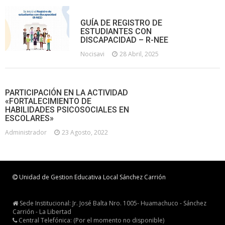
GUÍA DE REGISTRO DE
ESTUDIANTES CON
DISCAPACIDAD – R-NEE
Nocisavi
28 Abril, 2025
PARTICIPACIÓN EN LA ACTIVIDAD
«FORTALECIMIENTO DE
HABILIDADES PSICOSOCIALES EN
ESCOLARES»
Administrador
23 Agosto, 2022
Unidad de Gestion Educativa Local Sánchez Carrión
Sede Institucional: Jr. José Balta Nro. 1005- Huamachuco - Sánchez
Carrión - La Libertad
Central Telefónica: (Por el momento no disponible)