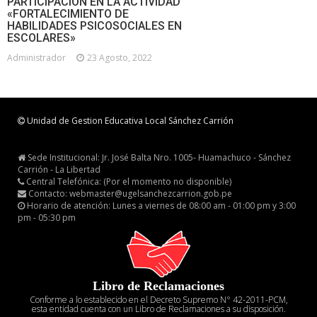
PARTICIPACIÓN EN LA ACTIVIDAD
«FORTALECIMIENTO DE
HABILIDADES PSICOSOCIALES EN
ESCOLARES»
Administrador
23 Agosto, 2022
Unidad de Gestion Educativa Local Sánchez Carrión
Sede Institucional: Jr. José Balta Nro. 1005- Huamachuco - Sánchez
Carrión - La Libertad
Central Telefónica: (Por el momento no disponible)
Contacto: webmaster@ugelsanchezcarrion.gob.pe
Horario de atención: Lunes a viernes de 08:00 am - 01:00 pm y 3:00
pm - 05:30 pm
Libro de Reclamaciones
Conforme a lo establecido en el Decreto Supremo N° 42-2011-PCM,
esta entidad cuenta con un Libro de Reclamaciones a su disposición.