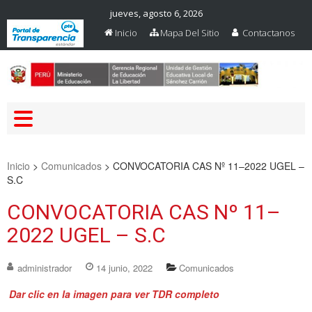
jueves, agosto 6, 2026
Inicio
Mapa Del Sitio
Contactanos
Web Oficial – UGEL Sanchez
UGEL SANCHEZ CARRION
Carrion
Inicio
>
Comunicados
>
CONVOCATORIA CAS Nº 11–2022 UGEL –
S.C
CONVOCATORIA CAS Nº 11–
2022 UGEL – S.C
administrador
14 junio, 2022
Comunicados
Dar clic en la imagen para ver TDR completo