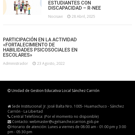
ESTUDIANTES CON
DISCAPACIDAD – R-NEE
Nocisavi
28 Abril, 2025
PARTICIPACIÓN EN LA ACTIVIDAD
«FORTALECIMIENTO DE
HABILIDADES PSICOSOCIALES EN
ESCOLARES»
Administrador
23 Agosto, 2022
Unidad de Gestion Educativa Local Sánchez Carrión
Sede Institucional: Jr. José Balta Nro. 1005- Huamachuco - Sánchez
Carrión - La Libertad
Central Telefónica: (Por el momento no disponible)
Contacto: webmaster@ugelsanchezcarrion.gob.pe
Horario de atención: Lunes a viernes de 08:00 am - 01:00 pm y 3:00
pm - 05:30 pm