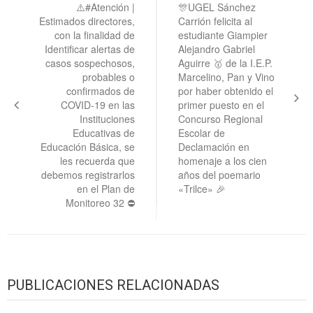
de
⚠️#Atención |
🎊UGEL Sánchez
Estimados directores,
Carrión felicita al
entradas
con la finalidad de
estudiante Giampier
Identificar alertas de
Alejandro Gabriel
casos sospechosos,
Aguirre 🥇 de la I.E.P.
probables o
Marcelino, Pan y Vino
confirmados de
por haber obtenido el
COVID-19 en las
primer puesto en el
Instituciones
Concurso Regional
Educativas de
Escolar de
Educación Básica, se
Declamación en
les recuerda que
homenaje a los cien
debemos registrarlos
años del poemario
en el Plan de
«Trilce» 🎉
Monitoreo 32 ⛔
PUBLICACIONES RELACIONADAS