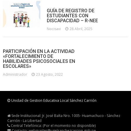
GUÍA DE REGISTRO DE
ESTUDIANTES CON
DISCAPACIDAD – R-NEE
Nocisavi
28 Abril, 2025
PARTICIPACIÓN EN LA ACTIVIDAD
«FORTALECIMIENTO DE
HABILIDADES PSICOSOCIALES EN
ESCOLARES»
Administrador
23 Agosto, 2022
Unidad de Gestion Educativa Local Sánchez Carrión
Sede Institucional: Jr. José Balta Nro. 1005- Huamachuco - Sánchez
Carrión - La Libertad
Central Telefónica: (Por el momento no disponible)
Contacto: webmaster@ugelsanchezcarrion.gob.pe