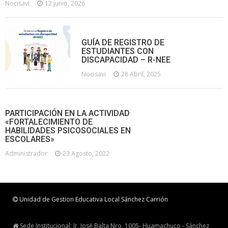
Nocisavi
12 Junio, 2026
GUÍA DE REGISTRO DE
ESTUDIANTES CON
DISCAPACIDAD – R-NEE
Nocisavi
28 Abril, 2025
PARTICIPACIÓN EN LA ACTIVIDAD
«FORTALECIMIENTO DE
HABILIDADES PSICOSOCIALES EN
ESCOLARES»
Administrador
23 Agosto, 2022
Unidad de Gestion Educativa Local Sánchez Carrión
Sede Institucional: Jr. José Balta Nro. 1005- Huamachuco - Sánchez