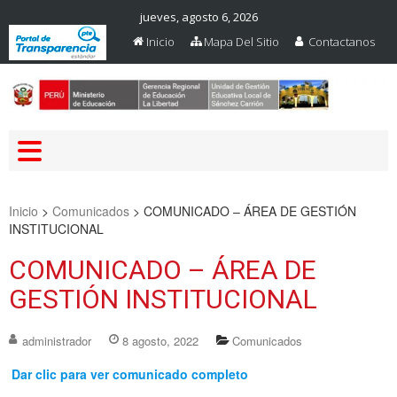
jueves, agosto 6, 2026
Inicio
Mapa Del Sitio
Contactanos
Web Oficial – UGEL Sanchez
UGEL SANCHEZ CARRION
Carrion
Inicio
>
Comunicados
>
COMUNICADO – ÁREA DE GESTIÓN
INSTITUCIONAL
COMUNICADO – ÁREA DE
GESTIÓN INSTITUCIONAL
administrador
8 agosto, 2022
Comunicados
Dar clic para ver comunicado completo