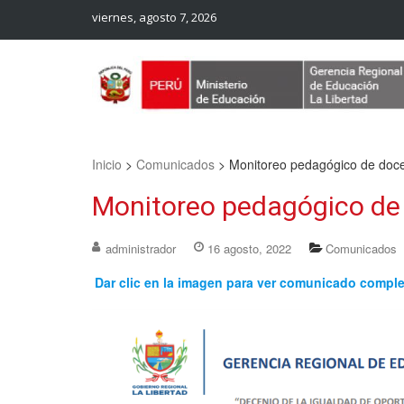
viernes, agosto 7, 2026
Web Oficial – UGEL Sanchez Carrion
UGEL SANCHEZ CARRION
Inicio
>
Comunicados
>
Monitoreo pedagógico de doc
Monitoreo pedagógico de
administrador
16 agosto, 2022
Comunicados
Dar clic en la imagen para ver comunicado compl