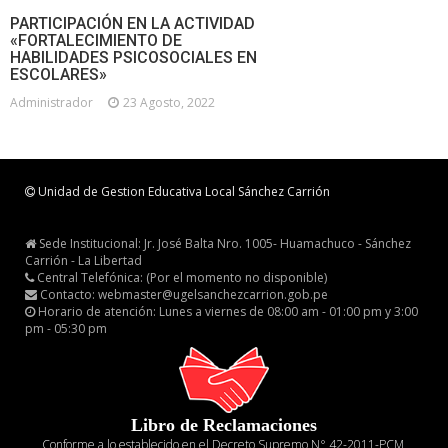
PARTICIPACIÓN EN LA ACTIVIDAD
«FORTALECIMIENTO DE
HABILIDADES PSICOSOCIALES EN
ESCOLARES»
Administrador
23 Agosto, 2022
Unidad de Gestion Educativa Local Sánchez Carrión
Sede Institucional: Jr. José Balta Nro. 1005- Huamachuco - Sánchez
Carrión - La Libertad
Central Telefónica: (Por el momento no disponible)
Contacto: webmaster@ugelsanchezcarrion.gob.pe
Horario de atención: Lunes a viernes de 08:00 am - 01:00 pm y 3:00
pm - 05:30 pm
Libro de Reclamaciones
Conforme a lo establecido en el Decreto Supremo N° 42-2011-PCM,