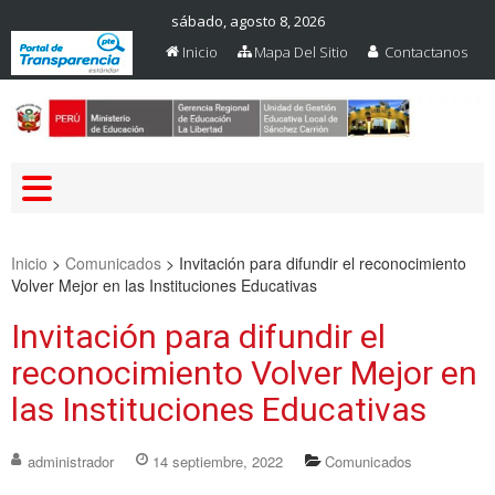
sábado, agosto 8, 2026
Inicio
Mapa Del Sitio
Contactanos
Web Oficial – UGEL Sanchez
UGEL SANCHEZ CARRION
Carrion
Inicio
>
Comunicados
>
Invitación para difundir el reconocimiento
Volver Mejor en las Instituciones Educativas
Invitación para difundir el
reconocimiento Volver Mejor en
las Instituciones Educativas
administrador
14 septiembre, 2022
Comunicados