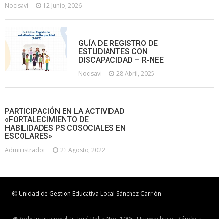
Nocisavi
12 Junio, 2026
GUÍA DE REGISTRO DE
ESTUDIANTES CON
DISCAPACIDAD – R-NEE
Nocisavi
28 Abril, 2025
PARTICIPACIÓN EN LA ACTIVIDAD
«FORTALECIMIENTO DE
HABILIDADES PSICOSOCIALES EN
ESCOLARES»
Administrador
23 Agosto, 2022
Unidad de Gestion Educativa Local Sánchez Carrión
Sede Institucional: Jr. José Balta Nro. 1005- Huamachuco - Sánchez