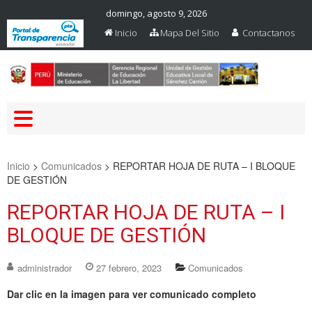
domingo, agosto 9, 2026
Inicio
Mapa Del Sitio
Contactanos
Web Oficial – UGEL Sanchez
UGEL SANCHEZ CARRION
Carrion
Inicio
>
Comunicados
>
REPORTAR HOJA DE RUTA – I BLOQUE
DE GESTIÓN
REPORTAR HOJA DE RUTA – I
BLOQUE DE GESTIÓN
administrador
27 febrero, 2023
Comunicados
Dar clic en la imagen para ver comunicado completo