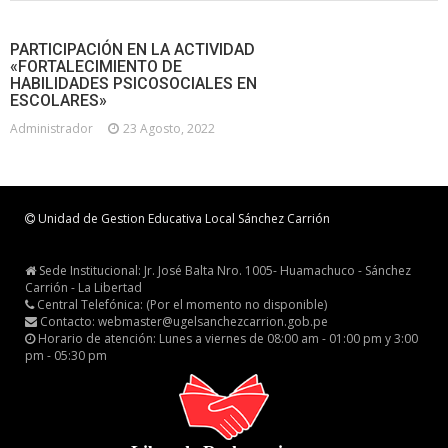
PARTICIPACIÓN EN LA ACTIVIDAD
«FORTALECIMIENTO DE
HABILIDADES PSICOSOCIALES EN
ESCOLARES»
Administrador
23 Agosto, 2022
Unidad de Gestion Educativa Local Sánchez Carrión
Sede Institucional: Jr. José Balta Nro. 1005- Huamachuco - Sánchez
Carrión - La Libertad
Central Telefónica: (Por el momento no disponible)
Contacto: webmaster@ugelsanchezcarrion.gob.pe
Horario de atención: Lunes a viernes de 08:00 am - 01:00 pm y 3:00
pm - 05:30 pm