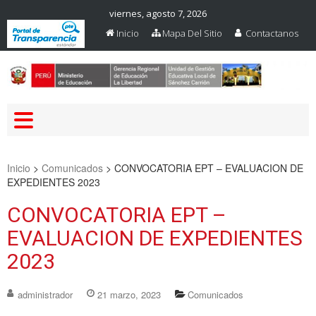
viernes, agosto 7, 2026
Inicio
Mapa Del Sitio
Contactanos
Web Oficial – UGEL Sanchez
UGEL SANCHEZ CARRION
Carrion
Inicio
>
Comunicados
>
CONVOCATORIA EPT – EVALUACION DE
EXPEDIENTES 2023
CONVOCATORIA EPT –
EVALUACION DE EXPEDIENTES
2023
administrador
21 marzo, 2023
Comunicados