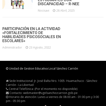
DISCAPACIDAD – R-NEE
Nocisavi
28 Abril, 2025
PARTICIPACIÓN EN LA ACTIVIDAD
«FORTALECIMIENTO DE
HABILIDADES PSICOSOCIALES EN
ESCOLARES»
Administrador
23 Agosto, 2022
Unidad de Gestion Educativa Local Sánchez Carrión
Sede Institucional: Jr. José Balta Nro. 1005- Huamachuco - Sánchez
Carrión - La Libertad
Central Telefónica: (Por el momento no disponible)
Contacto: webmaster@ugelsanchezcarrion.gob.pe
Horario de atención: Lunes a viernes de 08:00 am - 01:00 pm y 3:00
pm - 05:30 pm