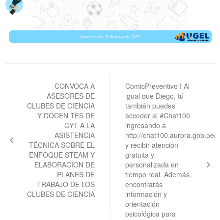
Navegación
de
CONVOCA A
ComicPreventivo I Al
ASESORES DE
igual que Diego, tú
entradas
CLUBES DE CIENCIA
también puedes
Y DOCEN TES DE
acceder al #Chat100
CYT A LA
ingresando a
ASISTENCIA
http://chat100.aurora.gob.pe/
TÉCNICA SOBRE EL
y recibir atención
ENFOQUE STEAM Y
gratuita y
ELABORACION DE
personalizada en
PLANES DE
tiempo real. Además,
TRABAJO DE LOS
encontrarás
CLUBES DE CIENCIA
información y
orientación
psicológica para