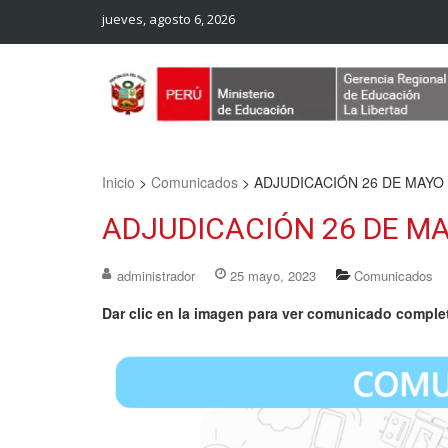
jueves, agosto 6, 2026
Web Oficial – UGEL Sanchez Carrion
UGEL SANCHEZ CARRION
Inicio
>
Comunicados
>
ADJUDICACIÓN 26 DE MAYO 
ADJUDICACIÓN 26 DE MA
administrador
25 mayo, 2023
Comunicados
Dar clic en la imagen para ver comunicado comple