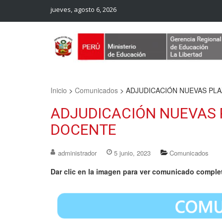
jueves, agosto 6, 2026
Web Oficial – UGEL Sanchez Carrion
UGEL SANCHEZ CARRION
Inicio
>
Comunicados
>
ADJUDICACIÓN NUEVAS PL
ADJUDICACIÓN NUEVAS 
DOCENTE
administrador
5 junio, 2023
Comunicados
Dar clic en la imagen para ver comunicado comple