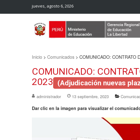
jueves, agosto 6, 2026
Web Oficial – UGEL Sanchez Carrion
UGEL SANCHEZ CARRION
Inicio
>
Comunicados
>
COMUNICADO: CONTRATO D
COMUNICADO: CONTRAT
2023
(Adjudicación nuevas pla
administrador
13 septiembre, 2023
Comunica
Dar clic en la imagen para visualizar el comunicad