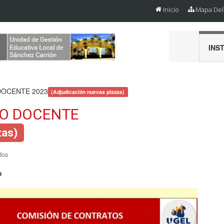
Inicio
Mapa Del 
INS
OCENTE 2023
(Adjudicación nuevas plazas)
O DOCENTE
zas)
dos
o