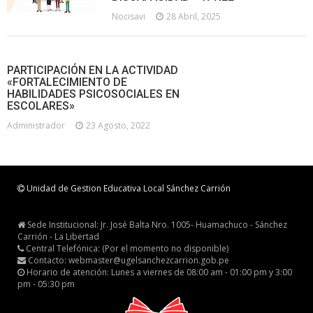
Nocisavi
28 Abril, 2025
PARTICIPACIÓN EN LA ACTIVIDAD
«FORTALECIMIENTO DE
HABILIDADES PSICOSOCIALES EN
ESCOLARES»
Administrador
23 Agosto, 2022
Unidad de Gestion Educativa Local Sánchez Carrión
Sede Institucional: Jr. José Balta Nro. 1005- Huamachuco - Sánchez
Carrión - La Libertad
Central Telefónica: (Por el momento no disponible)
Contacto: webmaster@ugelsanchezcarrion.gob.pe
Horario de atención: Lunes a viernes de 08:00 am - 01:00 pm y 3:00
pm - 05:30 pm