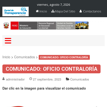
viernes, agosto 7, 2026
Inicio
Mapa Del Sitio
Contactanos
Web Oficial – UGEL Sanchez
UGEL SANCHEZ CARRION
Carrion
Inicio
>
Comunicados
>
COMUNICADO: OFICIO CONTRALORÍA
COMUNICADO: OFICIO CONTRALORÍA
administrador
27 septiembre, 2023
Comunicados
Dar clic en la imagen para visualizar el comunicado