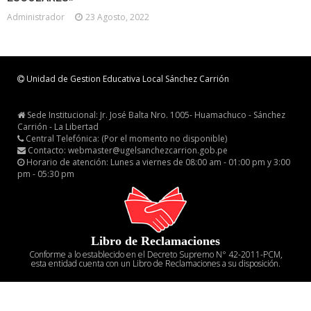
Administrador
23 Agosto, 2022
Unidad de Gestion Educativa Local Sánchez Carrión
Sede Institucional: Jr. José Balta Nro. 1005- Huamachuco - Sánchez
Carrión - La Libertad
Central Telefónica: (Por el momento no disponible)
Contacto: webmaster@ugelsanchezcarrion.gob.pe
Horario de atención: Lunes a viernes de 08:00 am - 01:00 pm y 3:00
pm - 05:30 pm
Libro de Reclamaciones
Conforme a lo establecido en el Decreto Supremo N° 42-2011-PCM,
esta entidad cuenta con un Libro de Reclamaciones a su disposición.