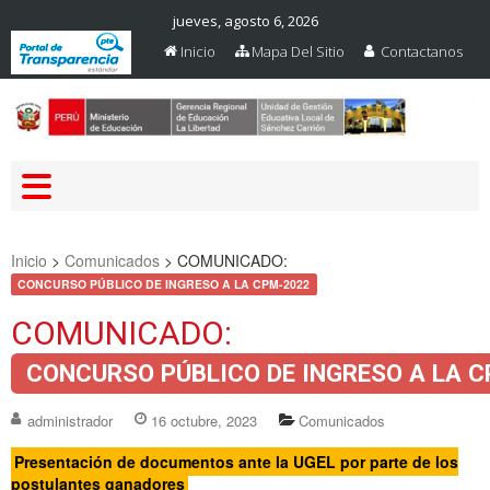
jueves, agosto 6, 2026
Inicio
Mapa Del Sitio
Contactanos
Web Oficial – UGEL Sanchez
UGEL SANCHEZ CARRION
Carrion
Inicio
>
Comunicados
>
COMUNICADO:
CONCURSO PÚBLICO DE INGRESO A LA CPM-2022
COMUNICADO:
CONCURSO PÚBLICO DE INGRESO A LA 
administrador
16 octubre, 2023
Comunicados
Presentación de documentos ante la UGEL por parte de los
postulantes ganadores