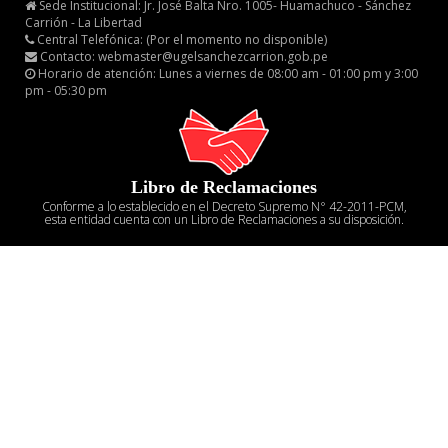
Sede Institucional: Jr. José Balta Nro. 1005- Huamachuco - Sánchez
Carrión - La Libertad
Central Telefónica: (Por el momento no disponible)
Contacto: webmaster@ugelsanchezcarrion.gob.pe
Horario de atención: Lunes a viernes de 08:00 am - 01:00 pm y 3:00
pm - 05:30 pm
Libro de Reclamaciones
Conforme a lo establecido en el Decreto Supremo N° 42-2011-PCM,
esta entidad cuenta con un Libro de Reclamaciones a su disposición.