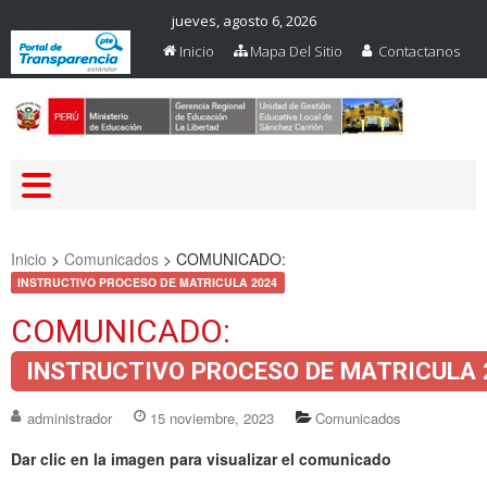
jueves, agosto 6, 2026
Inicio
Mapa Del Sitio
Contactanos
Web Oficial – UGEL Sanchez
UGEL SANCHEZ CARRION
Carrion
Inicio
>
Comunicados
>
COMUNICADO:
INSTRUCTIVO PROCESO DE MATRICULA 2024
COMUNICADO:
INSTRUCTIVO PROCESO DE MATRICULA 
administrador
15 noviembre, 2023
Comunicados
Dar clic en la imagen para visualizar el comunicado