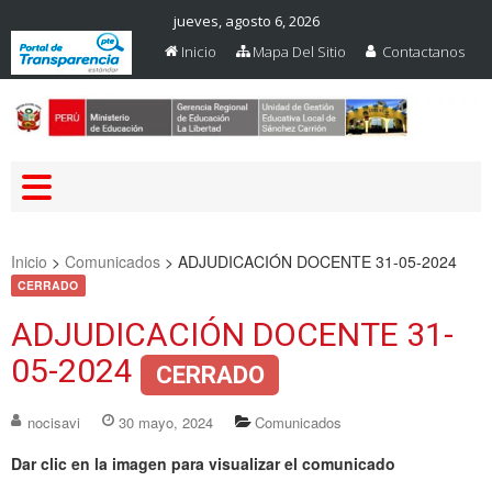
jueves, agosto 6, 2026
Inicio
Mapa Del Sitio
Contactanos
Web Oficial – UGEL Sanchez
UGEL SANCHEZ CARRION
Carrion
Inicio
>
Comunicados
>
ADJUDICACIÓN DOCENTE 31-05-2024
CERRADO
ADJUDICACIÓN DOCENTE 31-
05-2024
CERRADO
nocisavi
30 mayo, 2024
Comunicados
Dar clic en la imagen para visualizar el comunicado