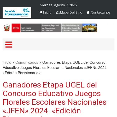
viernes, agosto 7, 2026
Inicio
Mapa Del Sitio
Contactanos
Web Oficial – UGEL Sanchez
UGEL SANCHEZ CARRION
Carrion
Inicio
>
Comunicados
>
Ganadores Etapa UGEL del Concurso
Educativo Juegos Florales Escolares Nacionales «JFEN» 2024.
«Edición Bicentenario»
Ganadores Etapa UGEL del
Concurso Educativo Juegos
Florales Escolares Nacionales
«JFEN» 2024. «Edición