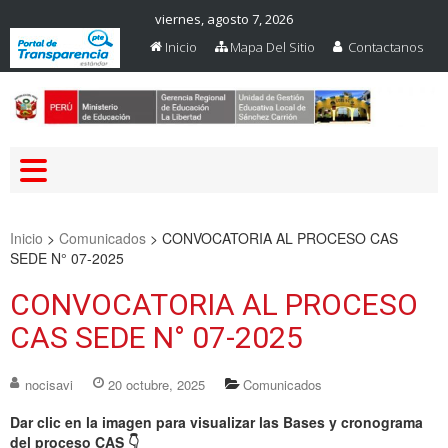
viernes, agosto 7, 2026
Inicio
Mapa Del Sitio
Contactanos
Web Oficial – UGEL Sanchez
UGEL SANCHEZ CARRION
Carrion
Inicio
>
Comunicados
>
CONVOCATORIA AL PROCESO CAS
SEDE N° 07-2025
CONVOCATORIA AL PROCESO
CAS SEDE N° 07-2025
nocisavi
20 octubre, 2025
Comunicados
Dar clic en la imagen para visualizar las Bases y cronograma
del proceso CAS
👇