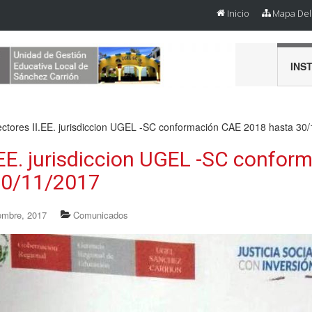
Inicio
Mapa Del 
INS
ectores II.EE. jurisdiccion UGEL -SC conformación CAE 2018 hasta 30
I.EE. jurisdiccion UGEL -SC confo
30/11/2017
embre, 2017
Comunicados