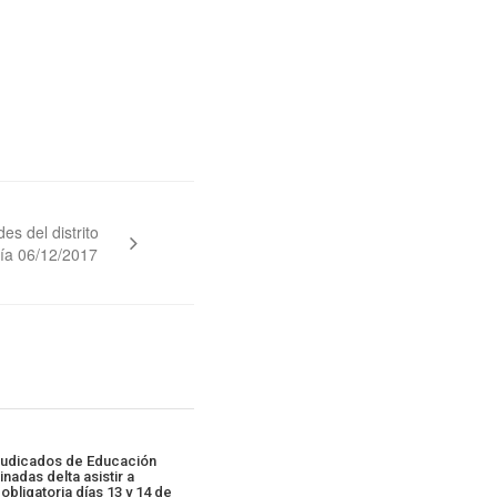
es del distrito
día 06/12/2017
udicados de Educación
nadas delta asistir a
obligatoria días 13 y 14 de