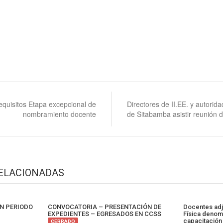
equisitos Etapa excepcional de
Directores de II.EE. y autoridad
nombramiento docente
de Sitabamba asistir reunión 
RELACIONADAS
N PERIODO
CONVOCATORIA – PRESENTACIÓN DE
Docentes adj
EXPEDIENTES – EGRESADOS EN CCSS
Física denomi
capacitación 
CERRADO