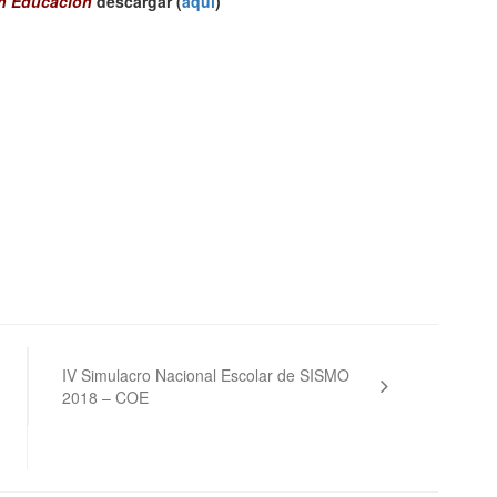
en Educación
descargar (
aquí
)
IV Simulacro Nacional Escolar de SISMO
2018 – COE