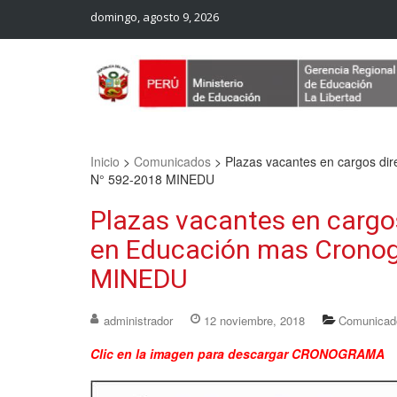
domingo, agosto 9, 2026
Web Oficial – UGEL Sanchez Carrion
UGEL SANCHEZ CARRION
Inicio
>
Comunicados
>
Plazas vacantes en cargos di
N° 592-2018 MINEDU
Plazas vacantes en cargos
en Educación mas Cronog
MINEDU
administrador
12 noviembre, 2018
Comunicad
Clic en la imagen para descargar CRONOGRAMA