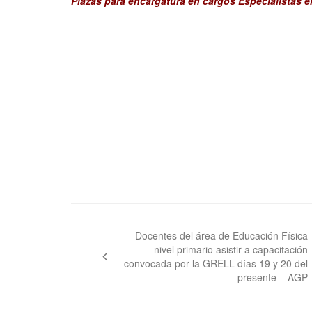
Plazas para encargatura en cargos Especialistas 
Navegación
de
Docentes del área de Educación Física
nivel primario asistir a capacitación
entradas
convocada por la GRELL días 19 y 20 del
presente – AGP