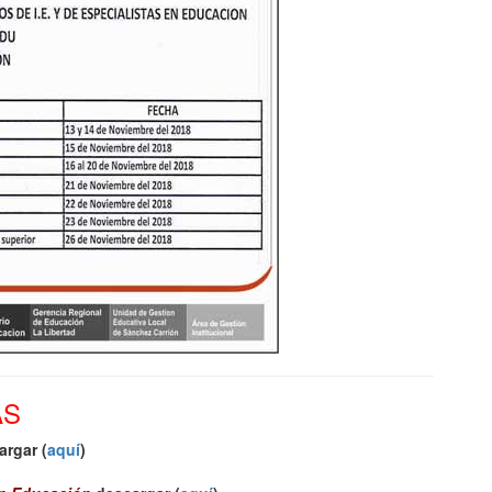
AS
rgar (
aquí
)