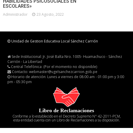
HABILIDADES PSICOSOCIALES EN
ESCOLARES»
Administrador
23 Agosto, 2022
Unidad de Gestion Educativa Local Sánchez Carrión
Sede Institucional: Jr. José Balta Nro. 1005- Huamachuco - Sánchez
Carrión - La Libertad
Central Telefónica: (Por el momento no disponible)
Contacto: webmaster@ugelsanchezcarrion.gob.pe
Horario de atención: Lunes a viernes de 08:00 am - 01:00 pm y 3:00
pm - 05:30 pm
Libro de Reclamaciones
Conforme a lo establecido en el Decreto Supremo N° 42-2011-PCM,
esta entidad cuenta con un Libro de Reclamaciones a su disposición.