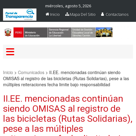
miércoles, agosto 5, 2026
Inicio
Mapa Del Sitio
Contactanos
Web Oficial – UGEL Sanchez
UGEL SANCHEZ CARRION
Carrion
Inicio
>
Comunicados
>
II.EE. mencionadas continúan siendo
OMISAS al registro de las bicicletas (Rutas Solidarias), pese a las
múltiples reiteraciones fecha limite bajo responsabilidad
II.EE. mencionadas continúan
siendo OMISAS al registro de
las bicicletas (Rutas Solidarias),
pese a las múltiples