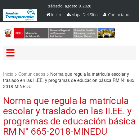
sábado, agosto 8, 2026
Inicio
Mapa Del Sitio
Contactanos
Web Oficial – UGEL Sanchez
UGEL SANCHEZ CARRION
Carrion
Inicio
>
Comunicados
>
Norma que regula la matrícula escolar y
traslado en las II.EE. y programas de educación básica RM N° 665-
2018-MINEDU
Norma que regula la matrícula
escolar y traslado en las II.EE. y
programas de educación básica
RM N° 665-2018-MINEDU