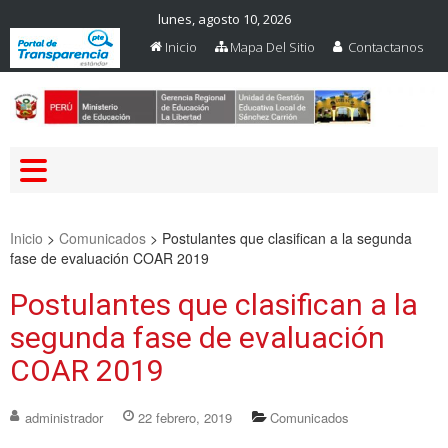
lunes, agosto 10, 2026
Inicio
Mapa Del Sitio
Contactanos
Web Oficial – UGEL Sanchez
UGEL SANCHEZ CARRION
Carrion
Inicio
>
Comunicados
>
Postulantes que clasifican a la segunda
fase de evaluación COAR 2019
Postulantes que clasifican a la
segunda fase de evaluación
COAR 2019
administrador
22 febrero, 2019
Comunicados