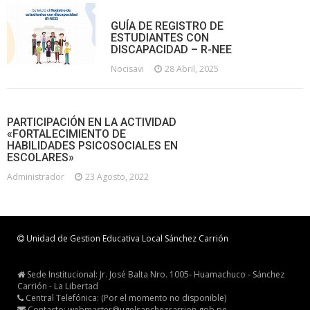
GUÍA DE REGISTRO DE
ESTUDIANTES CON
DISCAPACIDAD – R-NEE
Nocisavi
28 Abril, 2025
PARTICIPACIÓN EN LA ACTIVIDAD
«FORTALECIMIENTO DE
HABILIDADES PSICOSOCIALES EN
ESCOLARES»
Administrador
23 Agosto, 2022
Unidad de Gestion Educativa Local Sánchez Carrión
Sede Institucional: Jr. José Balta Nro. 1005- Huamachuco - Sánchez
Carrión - La Libertad
Central Telefónica: (Por el momento no disponible)
Contacto: webmaster@ugelsanchezcarrion.gob.pe