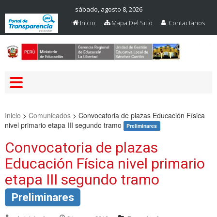
sábado, agosto 8, 2026
Inicio
Mapa Del Sitio
Contactanos
Web Oficial – UGEL Sanchez
UGEL SANCHEZ CARRION
Carrion
Inicio
>
Comunicados
>
Convocatoria de plazas Educación Física
nivel primario etapa III segundo tramo
Preliminares
Convocatoria de plazas
Educación Física nivel primario
etapa III segundo tramo
Preliminares